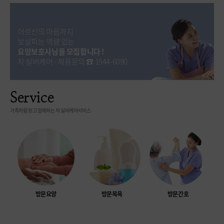
어르신의 마음까지
보살피는 역량 있는
요양보호사님을 모집합니다 !
차 실버케어 - 채용문의 ☎ 1544-6090
Service
가족처럼 믿고 함께하는 차 실버케어서비스
방문요양
방문목욕
방문간호