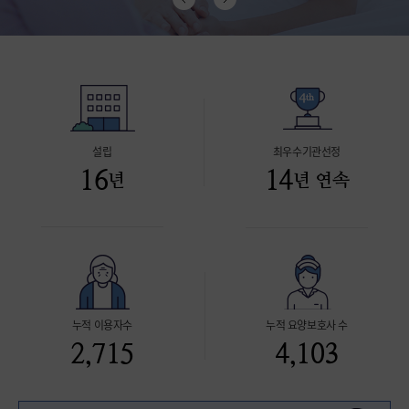
설립
최우수기관선정
16
14
년
년 연속
누적 이용자수
누적 요양보호사 수
2,715
4,103